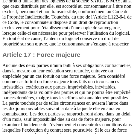
Le droit d’utilisation des logiciels de la société SARL JB MAS, ainsi
que ceux distribués par elle, est accordé au consommateur à titre non
exclusif, personnel et non transmissible, conformément au Code de
la Propriété Intellectuelle. Toutefois, au titre de l’Article L122-6-1 de
ce Code, le consommateur dispose d’un droit de reproduction
exclusivement pour l’établissement d’une copie de sauvegarde,
lorsque celle-ci est nécessaire pour préserver l’utilisation du logiciel.
En tout état de cause, l’auteur du logiciel conserve un droit de
propriété sur son œuvre, que le consommateur s’engage à respecter.
Article 17 : Force majeure
Aucune des deux parties n’aura failli à ses obligations contractuelles,
dans la mesure où leur exécution sera retardée, entravée ou
empêchée par un cas fortuit ou une force majeure. Sera considéré
comme cas fortuit ou force majeure tous faits ou circonstances
irrésistibles, extérieurs aux parties, imprévisibles, inévitables,
indépendants de la volonté des parties et qui ne pourra être empêché
par ces dernières, malgré tous les efforts raisonnablement possibles.
La partie touchée par de telles circonstances en avisera l’autre dans
les dix jours ouvrables suivant la date à laquelle elle en aura eu
connaissance. Les deux parties se rapprocheront alors, dans un délai
d’un mois, sauf impossibilité due au cas de force majeure, pour
examiner l’incidence de l’événement et convenir des conditions dans
lesquelles l’exécution du contrat sera poursuivie. Si le cas de force