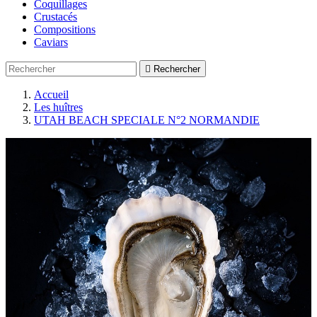
Coquillages
Crustacés
Compositions
Caviars

Rechercher
Accueil
Les huîtres
UTAH BEACH SPECIALE N°2 NORMANDIE